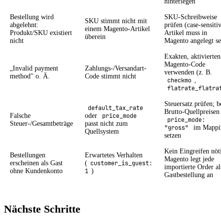
hinterlegen
Bestellung wird
SKU-Schreibweise
SKU stimmt nicht mit
abgelehnt:
prüfen (case-sensitiv
einem Magento-Artikel
Produkt/SKU existiert
Artikel muss in
überein
nicht
Magento angelegt se
Exakten, aktivierten
Magento-Code
„Invalid payment
Zahlungs-/Versandart-
verwenden (z. B.
method" o. Ä.
Code stimmt nicht
checkmo
,
flatrate_flatra
Steuersatz prüfen; b
default_tax_rate
Brutto-Quellpreisen
Falsche
oder
price_mode
price_mode:
Steuer-/Gesamtbeträge
passt nicht zum
"gross"
im Mappi
Quellsystem
setzen
Kein Eingreifen nöt
Bestellungen
Erwartetes Verhalten
Magento legt jede
erscheinen als Gast
(
customer_is_guest:
importierte Order al
ohne Kundenkonto
1
)
Gastbestellung an
Nächste Schritte