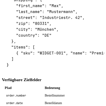
    "first_name": "Max",

    "last_name": "Mustermann",

    "street": "Industriestr. 42",

    "zip": "80331",

    "city": "München",

    "country": "DE"

  },

  "items": [

    { "sku": "WIDGET-001", "name": "Premiu
  ]

Verfügbare Zielfelder
Pfad
Bedeutung
order.number
Bestellnummer
order.date
Bestelldatum