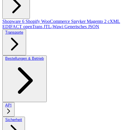
Shopware 6
Shopify
WooCommerce
Spryker
Magento 2
cXML
EDIFACT
openTrans
JTL-Wawi
Generisches JSON
Transporte
Bestellungen & Betrieb
API
Sicherheit