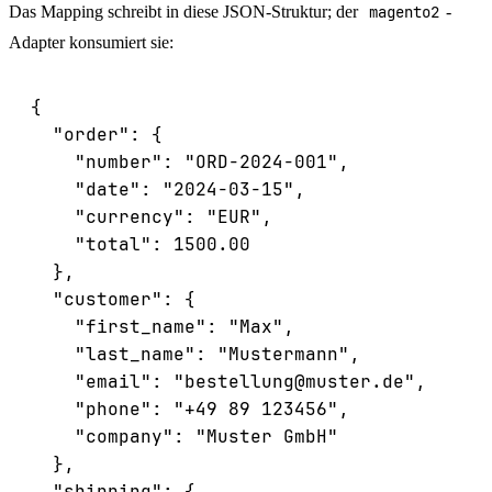
Das Mapping schreibt in diese JSON-Struktur; der
magento2
-
Adapter konsumiert sie:
{

  "order": {

    "number": "ORD-2024-001",

    "date": "2024-03-15",

    "currency": "EUR",

    "total": 1500.00

  },

  "customer": {

    "first_name": "Max",

    "last_name": "Mustermann",

    "email": "bestellung@muster.de",

    "phone": "+49 89 123456",

    "company": "Muster GmbH"

  },

  "shipping": {
