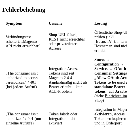
Fehlerbehebung
Symptom
Ursache
Lösung
Öffentliche Shop-
Shop-URL falsch,
Verbindungstest
prüfen (inkl.
REST nicht erreichbar
scheitert: „Magento
https://
); intern
oder private/interne
API nicht erreichbar"
Hostnamen sind nic
Adresse
erlaubt
Stores →
Configuration →
Integration Access
Services → OAut
„The consumer isn't
Tokens sind seit
Consumer Setting
authorized to access
Magento 2.4.4
„Allow OAuth Acc
%resources." / 401
standardmäßig
nicht
als
Tokens to be used 
(bei
jedem
Aufruf)
Bearer erlaubt – kein
standalone Bearer
ACL-Problem
tokens"
auf
Ja
setz
(siehe
Einrichten im
Shop
)
Integration in Mage
„The consumer isn't
Token falsch oder
aktivieren
, Access
authorized" / 401 (nur
Integration nicht
Token neu kopieren
einzelne Aufrufe)
aktiviert
und in Orderport