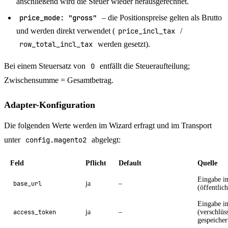
anschließend wird die Steuer wieder herausgerechnet.
price_mode: "gross"
– die Positionspreise gelten als Brutto
und werden direkt verwendet (
price_incl_tax
/
row_total_incl_tax
werden gesetzt).
Bei einem Steuersatz von
0
entfällt die Steueraufteilung;
Zwischensumme = Gesamtbetrag.
Adapter-Konfiguration
Die folgenden Werte werden im Wizard erfragt und im Transport
unter
config.magento2
abgelegt:
Feld
Pflicht
Default
Quelle
Eingabe i
base_url
ja
–
(öffentli
Eingabe i
access_token
ja
–
(verschlüss
gespeicher