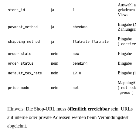
Auswahl a
store_id
ja
1
geladenen 
Views
Eingabe (
payment_method
ja
checkmo
Zahlungsa
Eingabe
shipping_method
ja
flatrate_flatrate
(
carrier
order_state
nein
new
Eingabe
order_status
nein
pending
Eingabe
default_tax_rate
nein
19.0
Eingabe (
Mapping/C
price_mode
nein
net
(
net
ode
gross
)
Hinweis: Die Shop-URL muss
öffentlich erreichbar
sein. URLs
auf interne oder private Adressen werden beim Verbindungstest
abgelehnt.