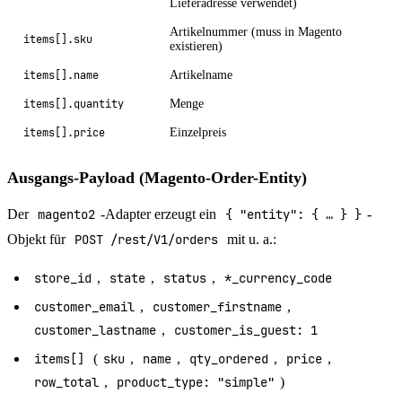
Lieferadresse verwendet)
Artikelnummer (muss in Magento
items[].sku
existieren)
items[].name
Artikelname
items[].quantity
Menge
items[].price
Einzelpreis
Ausgangs-Payload (Magento-Order-Entity)
Der
magento2
-Adapter erzeugt ein
{ "entity": { … } }
-
Objekt für
POST /rest/V1/orders
mit u. a.:
store_id
,
state
,
status
,
*_currency_code
customer_email
,
customer_firstname
,
customer_lastname
,
customer_is_guest: 1
items[]
(
sku
,
name
,
qty_ordered
,
price
,
row_total
,
product_type: "simple"
)